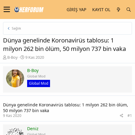
GIRIŞ YAP
KAYIT OL
Sağlık
Dünya genelinde Koronavirüs tablosu: 1
milyon 262 bin ölüm, 50 milyon 737 bin vaka
K
B
B-Boy
9 Kas 2020
o
a
n
ş
B-Boy
u
l
Global Mod
y
a
Global Mod
u
n
b
g
a
ı
ş
ç
Dünya genelinde Koronavirüs tablosu: 1 milyon 262 bin ölüm,
l
t
50 milyon 737 bin vaka
a
a
9 Kas 2020
#1
t
r
a
i
n
h
Deniz
i
Global Mod