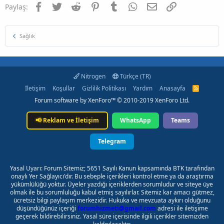
Facebook
Twitter
Reddit
Pinterest
Tumblr
WhatsApp
E-posta
Link
Paylaş:
Sağlık
Nitrogen
Türkçe (TR)
İletişim
Koşullar
Gizlilik Politikası
Yardım
Anasayfa
R
S
Forum software by XenForo™
© 2010-2019 XenForo Ltd.
S
📢
Reklam ve İletişim
WhatsApp
Teams
Telegram
Yasal Uyarı: Forum Sitemiz; 5651 Sayılı Kanun kapsamında BTK tarafından
onaylı Yer Sağlayıcı'dır. Bu sebeple içerikleri kontrol etme ya da araştırma
yükümlülüğü yoktur. Üyeler yazdığı içeriklerden sorumludur ve siteye üye
olmak ile bu sorumluluğu kabul etmiş sayılırlar. Sitemiz kar amacı gütmez,
ücretsiz bilgi paylaşım merkezidir. Hukuka ve mevzuata aykırı olduğunu
düşündüğünüz içeriği
forumhizmeti@gmail.com
adresi ile iletişime
geçerek bildirebilirsiniz. Yasal süre içerisinde ilgili içerikler sitemizden