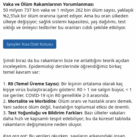
Vaka ve Ölüm Rakamlarının Yorumlanması
50 milyon 737 bin vaka ve 1 milyon 262 bin ölüm sayısı, yaklaşık
%2,5’luk bir ölüm oranına işaret ediyor. Ama bu oran ülkeden
ülkeye değişiyor; sağlık sistemi kapasitesi, yaş dağılımı, test
sıklığı ve önleyici tedbirler bu oranları ciddi şekilde etkiliyor.
Spoyler:
Kısa Özet Kutusu
Şimdi biraz da bu rakamların bize ne anlattığını teorik açıdan
inceleyelim. Epidemioloji derslerinde öğrendiğimiz birkaç
temel kavram var:
1.
R0 (Temel Üreme Sayısı)
: Bir kişinin ortalama olarak kaç
kişiye virüs bulaştıracağını gösterir. R0 > 1 ise salgın büyür, < 1
ise geriler. COVID-19 için R0 genellikle 2-3 arasında.
2.
Mortalite ve Morbidite
: Ölüm oranı ve hastalık oranı demek.
Yani sadece ölüm değil, hastalığın toplumsal etkisi de önemli.
3.
Test Yoğunluğu ve Bildirim Farkları
: Bazı ülkeler vakaları
daha hızlı ve kapsamlı tespit edebiliyor; bu da küresel tabloda
rakamların değişmesine neden oluyor.
Kısa ara not:
Bu verileri okurken, sayıların arkasındaki insan