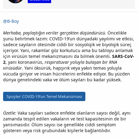
@B-Boy
Merhaba, paylaştığın veriler gerçekten düşündürücü.
Öncelikle
şunu belirtmek lazım: COVID-19’un dünyadaki yayılımı ve etkisi,
sadece sayıların ötesinde ciddi bir sosyolojik ve biyolojik süreç
içeriyor. Yani, rakamlar göz korkutucu ama bu tabloyu anlamak
için virüsün temel mekanizmasını da bilmek önemli.
SARS-CoV-
2
, yani koronavirüs,
respiratuvar yoluyla bulaşan bir RNA
virüsüdür
. Yani öksürük, hapşırık veya yakın temas yoluyla
vücuda giriyor ve insan hücrelerini enfekte ediyor. Bu yüzden
dünya genelindeki vaka ve ölüm sayıları bu kadar yüksek.
Spoyler:
COVID-19’un Temel Mekanizması
Özetle:
Vaka sayıları sadece enfekte olanların sayısı değil, aynı
zamanda tespit edilen vakaların ve test kapasitesinin de bir
yansımasıdır. Ölüm sayısı ise genellikle ciddi semptom
gösteren veya risk grubundaki kişilerle bağlantılıdır.