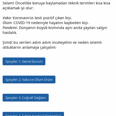
Selam! Öncelikle konuya başlamadan teknik terimleri kısa kısa
açıklamak iyi olur:
Vaka
: Koronavirüs testi pozitif çıkan kişi.
Ölüm
: COVID-19 nedeniyle hayatını kaybeden kişi.
Pandemi
: Dünyanın büyük kısmında aynı anda yayılan salgın
hastalık.
Şimdi bu verileri adım adım inceleyelim ve neden önemli
olduklarını anlamaya çalışalım:
Spoyler:
1. Genel Durum
Spoyler:
2. Vaka ve Ölüm Oranı
Spoyler:
3. Coğrafi Dağılım
Spoyler:
4. Salgın Kontrol Yöntemleri