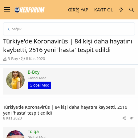
GIRIŞ YAP
KAYIT OL
Sağlık
Türkiye'de Koronavirüs | 84 kişi daha hayatını
kaybetti, 2516 yeni 'hasta' tespit edildi
K
B
B-Boy
8 Kas 2020
o
a
n
ş
B-Boy
u
l
Global Mod
y
a
Global Mod
u
n
b
g
a
ı
ş
ç
Türkiye'de Koronavirüs | 84 kişi daha hayatını kaybetti, 2516
l
t
yeni 'hasta' tespit edildi
a
a
8 Kas 2020
#1
t
r
a
i
n
h
Tolga
i
Global Mod