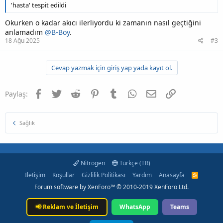
'hasta' tespit edildi
Okurken o kadar akıcı ilerliyordu ki zamanın nasıl geçtiğini
anlamadım
@B-Boy
.
18 Ağu 2025
#3
Cevap yazmak için giriş yap yada kayıt ol.
Facebook
Twitter
Reddit
Pinterest
Tumblr
WhatsApp
E-posta
Link
Paylaş:
Sağlık
Nitrogen
Türkçe (TR)
İletişim
Koşullar
Gizlilik Politikası
Yardım
Anasayfa
R
S
Forum software by XenForo™
© 2010-2019 XenForo Ltd.
S
📢
Reklam ve İletişim
WhatsApp
Teams