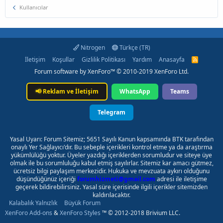
Kullanıcılar
Nitrogen
Türkçe (TR)
İletişim
Koşullar
Gizlilik Politikası
Yardım
Anasayfa
R
S
Forum software by XenForo™
© 2010-2019 XenForo Ltd.
S
📢
Reklam ve İletişim
WhatsApp
Teams
Telegram
Yasal Uyarı: Forum Sitemiz; 5651 Sayılı Kanun kapsamında BTK tarafından
onaylı Yer Sağlayıcı'dır. Bu sebeple içerikleri kontrol etme ya da araştırma
yükümlülüğü yoktur. Üyeler yazdığı içeriklerden sorumludur ve siteye üye
olmak ile bu sorumluluğu kabul etmiş sayılırlar. Sitemiz kar amacı gütmez,
ücretsiz bilgi paylaşım merkezidir. Hukuka ve mevzuata aykırı olduğunu
düşündüğünüz içeriği
forumhizmeti@gmail.com
adresi ile iletişime
geçerek bildirebilirsiniz. Yasal süre içerisinde ilgili içerikler sitemizden
kaldırılacaktır.
Kalabalık Yalnızlık
Büyük Forum
XenForo Add-ons
&
XenForo Styles
™ © 2012-2018 Brivium LLC.