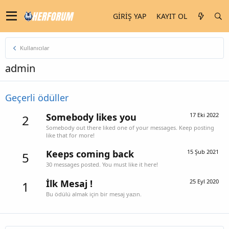
GIRIŞ YAP
KAYIT OL
Kullanıcılar
admin
Geçerli ödüller
Somebody likes you
17 Eki 2022
2
Somebody out there liked one of your messages. Keep posting
like that for more!
Keeps coming back
15 Şub 2021
5
30 messages posted. You must like it here!
İlk Mesaj !
25 Eyl 2020
1
Bu ödülü almak için bir mesaj yazın.