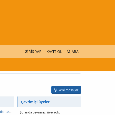
GIRIŞ YAP
KAYIT OL
ARA
Yeni mesajlar
Çevrimiçi üyeler
Axis Dance, mobilite teknolojisi ile yeni sınırları araştırıyor
Şu anda çevrimiçi üye yok.