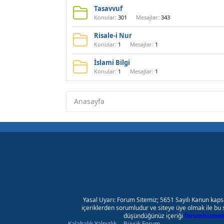
Tasavvuf
Konular
301
Mesajlar
343
Risale-i Nur
Konular
1
Mesajlar
1
İslami Bilgi
Konular
1
Mesajlar
1
Anasayfa
Yasal Uyarı: Forum Sitemiz; 5651 Sayılı Kanun kaps
içeriklerden sorumludur ve siteye üye olmak ile bu 
düşündüğünüz içeriği
forumhizmet
Kalabalık Yalnızlık
Büyük Forum