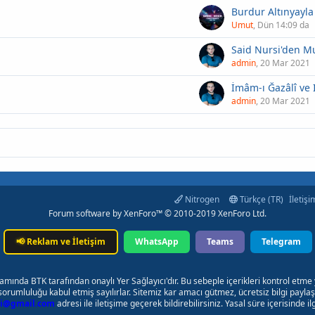
Umut
Dün 14:09 da
admin
20 Mar 2021
admin
20 Mar 2021
Nitrogen
Türkçe (TR)
İletişi
Forum software by XenForo™
© 2010-2019 XenForo Ltd.
📢
Reklam ve İletişim
WhatsApp
Teams
Telegram
amında BTK tarafından onaylı Yer Sağlayıcı'dır. Bu sebeple içerikleri kontrol etme
sorumluluğu kabul etmiş sayılırlar. Sitemiz kar amacı gütmez, ücretsiz bilgi pay
i@gmail.com
adresi ile iletişime geçerek bildirebilirsiniz. Yasal süre içerisinde ilg