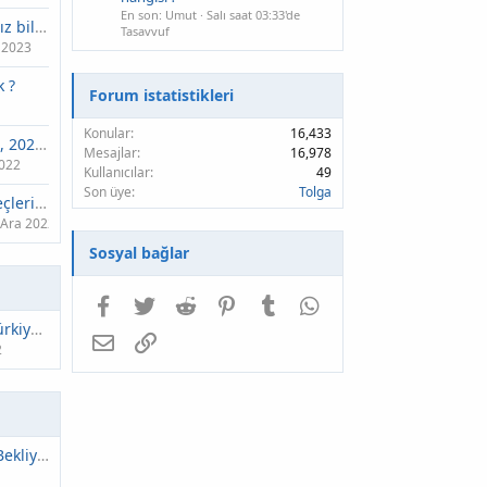
En son: Umut
Salı saat 03:33'de
Pegasus’tan fiyatsız bilet sonucu
Tasavvuf
 2023
 ?
Forum istatistikleri
Konular
16,433
Türk uzay yolcusu, 2023’ün ikinci yarısında gönderilecek
Mesajlar
16,978
2022
Kullanıcılar
49
Son üye
Tolga
Galle yemeği gereçleri nelerdir? Patlıcan yemeği nasıl hazırlanır?
 Ara 2022
Sosyal bağlar
Facebook
Twitter
Reddit
Pinterest
Tumblr
WhatsApp
Yunanistan’dan Türkiye’ye diyalog koşulu: Yalnızca MEB ve kıta sahanlığını müzakere ederiz
E-posta
Link
2
Herforum Sizleri Bekliyor