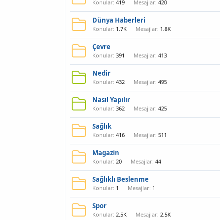
Konular
419
Mesajlar
420
Dünya Haberleri
Konular
1.7K
Mesajlar
1.8K
Çevre
Konular
391
Mesajlar
413
Nedir
Konular
432
Mesajlar
495
Nasıl Yapılır
Konular
362
Mesajlar
425
Sağlık
Konular
416
Mesajlar
511
Magazin
Konular
20
Mesajlar
44
Sağlıklı Beslenme
Konular
1
Mesajlar
1
Spor
Konular
2.5K
Mesajlar
2.5K