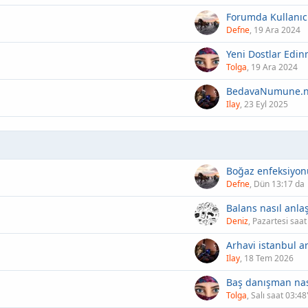
Defne
19 Ara 2024
Yeni Dostlar Edi
Tolga
19 Ara 2024
Ilay
23 Eyl 2025
Defne
Dün 13:17 da
Balans nasıl anlaşı
Deniz
Pazartesi saat
Ilay
18 Tem 2026
Tolga
Salı saat 03:48