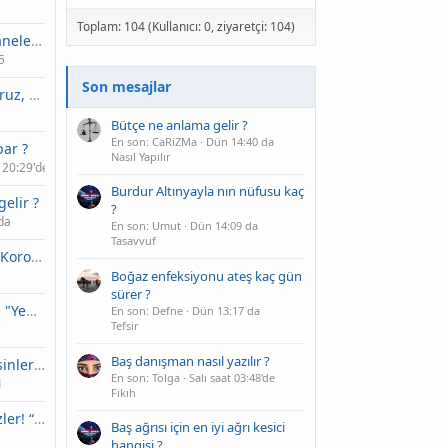
Toplam: 104 (Kullanıcı: 0, ziyaretçi: 104)
Berlin bunu hastaneleri için planlıyor
5
Son mesajlar
Dünyayı temizliyoruz, bir rovigo ve Santerno hedefi. Monni: “Bu aktif vatandaşlık”
Bütçe ne anlama gelir ?
En son: CaRiZMa
Dün 14:40 da
ar ?
Nasıl Yapılır
 20:29'de
Burdur Altınyayla nın nüfusu kaç
elir ?
?
da
En son: Umut
Dün 14:09 da
Tasavvuf
Dünya genelinde Koronavirüs tablosu: 1 milyon 262 bin ölüm, 50 milyon 737 bin vaka
Boğaz enfeksiyonu ateş kaç gün
sürer ?
Fahriye Evcen'den "Yeni proje var mı?" sorusuna yanıt: Görüştüğümüz şeyler var
En son: Defne
Dün 13:17 da
Tefsir
Baş danışman nasıl yazılır ?
İştah Kapatan Besinler Nedir?
En son: Tolga
Salı saat 03:48'de
1
Fıkıh
Ali Koç’tan flaş sözler! “Doğruysa maç tekrar edilmedi”
Baş ağrısı için en iyi ağrı kesici
hangisi ?