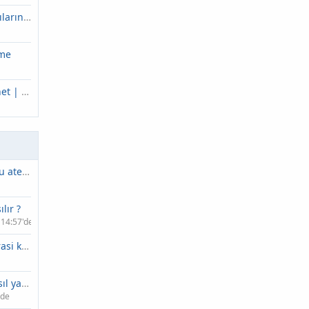
Forumda Kullanıcıların Anket Yapması Sağlanabilir Mi
nme
BedavaNumune.net | Bedava Redbull ve Bedava Kolonya
Boğaz enfeksiyonu ateş kaç gün sürer ?
lır ?
 14:57'de
Arhavi istanbul arasi kac saat ?
Baş danışman nasıl yazılır ?
'de