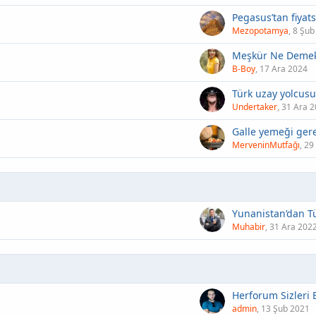
Mezopotamya
8 Şub
Meşkür Ne Demek
B-Boy
17 Ara 2024
Undertaker
31 Ara 
MerveninMutfağı
29
Muhabir
31 Ara 202
admin
13 Şub 2021