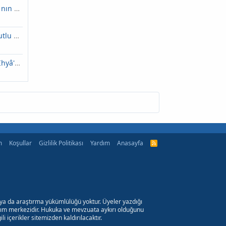
Burdur Altınyayla nın nüfusu kaç ?
Said Nursi'den Mutlu Evlilik Sırları
İmâm-ı Ğazâlî ve Ihyâ'ü'Ulûmiddîn
m
Koşullar
Gizlilik Politikası
Yardım
Anasayfa
R
S
S
 ya da araştırma yükümlülüğü yoktur. Üyeler yazdığı
laşım merkezidir. Hukuka ve mevzuata aykırı olduğunu
ili içerikler sitemizden kaldırılacaktır.