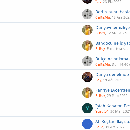
Ilay
23 Eki 2025
CaRiZMa
18 Ara 202
B-Boy
12 Ara 2025
Bandocu ne iş yap
B-Boy
Pazartesi saat
Bütçe ne anlama g
CaRiZMa
Dün 14:40 
Ilay
19 Ağu 2025
B-Boy
29 Tem 2025
Y
Yusuf34
30 Mar 202
P
PeLe
31 Ara 2022