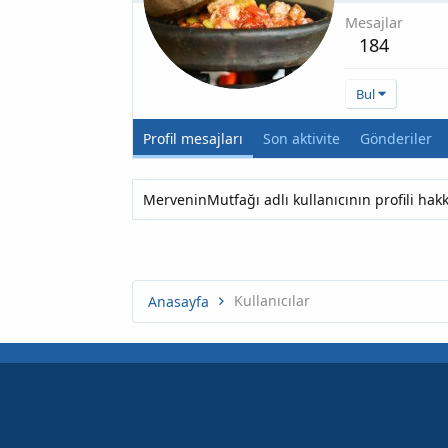
Mesajlar
184
Bul
Profil mesajları
Son aktivite
Gönderiler
MerveninMutfağı adlı kullanıcının profili ha
Kullanıcılar
Anasayfa