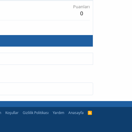
Puanları
0
m
Koşullar
Gizlilik Politikası
Yardım
Anasayfa
R
S
S