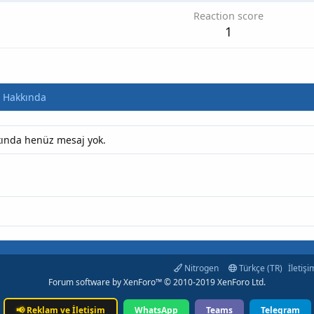
Reaction score
1
Hakkında
kkında henüz mesaj yok.
Nitrogen
Türkçe (TR)
İletişi
Forum software by XenForo™
© 2010-2019 XenForo Ltd.
📢
Reklam ve İletişim
WhatsApp
Teams
Telegram