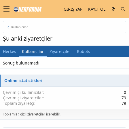
GIRIŞ YAP
KAYIT OL
Kullanıcılar
Şu anki ziyaretçiler
Herkes
Kullanıcılar
Ziyaretçiler
Robots
Sonuç bulunamadı.
Online istatistikleri
Çevrimiçi kullanıcılar
0
Çevrimiçi ziyaretçiler
79
Toplam ziyaretçi
79
Toplamlar, gizli ziyaretçiler içerebilir.