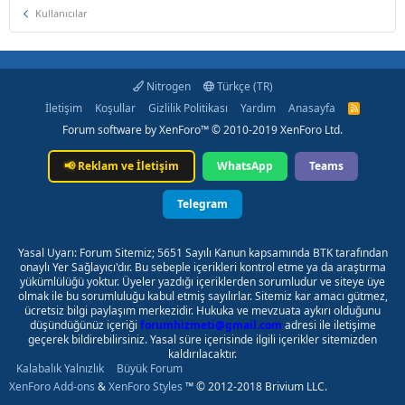
Kullanıcılar
Nitrogen
Türkçe (TR)
İletişim
Koşullar
Gizlilik Politikası
Yardım
Anasayfa
R
S
Forum software by XenForo™
© 2010-2019 XenForo Ltd.
S
📢
Reklam ve İletişim
WhatsApp
Teams
Telegram
Yasal Uyarı: Forum Sitemiz; 5651 Sayılı Kanun kapsamında BTK tarafından
onaylı Yer Sağlayıcı'dır. Bu sebeple içerikleri kontrol etme ya da araştırma
yükümlülüğü yoktur. Üyeler yazdığı içeriklerden sorumludur ve siteye üye
olmak ile bu sorumluluğu kabul etmiş sayılırlar. Sitemiz kar amacı gütmez,
ücretsiz bilgi paylaşım merkezidir. Hukuka ve mevzuata aykırı olduğunu
düşündüğünüz içeriği
forumhizmeti@gmail.com
adresi ile iletişime
geçerek bildirebilirsiniz. Yasal süre içerisinde ilgili içerikler sitemizden
kaldırılacaktır.
Kalabalık Yalnızlık
Büyük Forum
XenForo Add-ons
&
XenForo Styles
™ © 2012-2018 Brivium LLC.