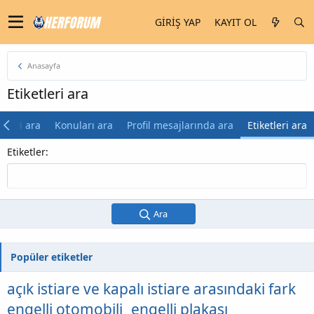
GIRIŞ YAP
KAYIT OL
Anasayfa
Etiketleri ara
 şeyi ara
Konuları ara
Profil mesajlarında ara
Etiketleri ara
Etiketler
Ara
Popüler etiketler
açık istiare ve kapalı istiare arasındaki fark
engelli otomobili
engelli plakası