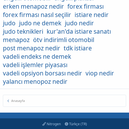
erken menapoz nedir
forex firması
forex firması nasıl seçilir
istiare nedir
judo
judo ne demek
judo nedir
judo teknikleri
kur'an'da istiare sanatı
menapoz
ötv indirimli otomobil
post menapoz nedir
tdk istiare
vadeli endeks ne demek
vadeli işlemler piyasası
vadeli opsiyon borsası nedir
viop nedir
yalancı menopoz nedir
Anasayfa
Nitrogen
Türkçe (TR)