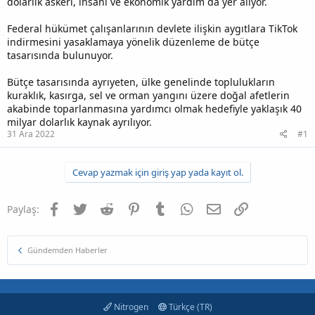
dolarlık askeri, insani ve ekonomik yardım da yer alıyor.
Federal hükümet çalışanlarının devlete ilişkin aygıtlara TikTok
indirmesini yasaklamaya yönelik düzenleme de bütçe
tasarısında bulunuyor.
Bütçe tasarısında ayrıyeten, ülke genelinde toplulukların
kuraklık, kasırga, sel ve orman yangını üzere doğal afetlerin
akabinde toparlanmasına yardımcı olmak hedefiyle yaklaşık 40
milyar dolarlık kaynak ayrılıyor.
31 Ara 2022
#1
Cevap yazmak için giriş yap yada kayıt ol.
Facebook
Twitter
Reddit
Pinterest
Tumblr
WhatsApp
E-posta
Link
Paylaş:
Gündemden Haberler
Nitrogen
Türkçe (TR)