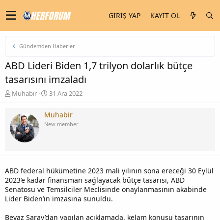
GIRIŞ YAP
KAYIT OL
Gündemden Haberler
ABD Lideri Biden 1,7 trilyon dolarlık bütçe
tasarısını imzaladı
K
B
Muhabir
31 Ara 2022
o
a
n
ş
Muhabir
u
l
New member
y
a
u
n
b
g
a
ı
ş
ç
ABD federal hükümetine 2023 mali yılının sona ereceği 30 Eylül
l
t
2023’e kadar finansman sağlayacak bütçe tasarısı, ABD
a
a
Senatosu ve Temsilciler Meclisinde onaylanmasının akabinde
t
r
Lider Biden’ın imzasına sunuldu.
a
i
n
h
i
Beyaz Saray’dan yapılan açıklamada, kelam konusu tasarının