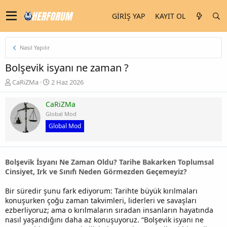
GIRIŞ YAP
KAYIT OL
Nasıl Yapılır
Bolşevik isyanı ne zaman ?
K
B
CaRiZMa
2 Haz 2026
o
a
n
ş
CaRiZMa
u
l
Global Mod
y
a
Global Mod
u
n
b
g
a
ı
ş
ç
Bolşevik İsyanı Ne Zaman Oldu? Tarihe Bakarken Toplumsal
l
t
Cinsiyet, Irk ve Sınıfı Neden Görmezden Geçemeyiz?
a
a
t
r
Bir süredir şunu fark ediyorum: Tarihte büyük kırılmaları
a
i
konuşurken çoğu zaman takvimleri, liderleri ve savaşları
n
h
i
ezberliyoruz; ama o kırılmaların sıradan insanların hayatında
nasıl yaşandığını daha az konuşuyoruz. “Bolşevik isyanı ne