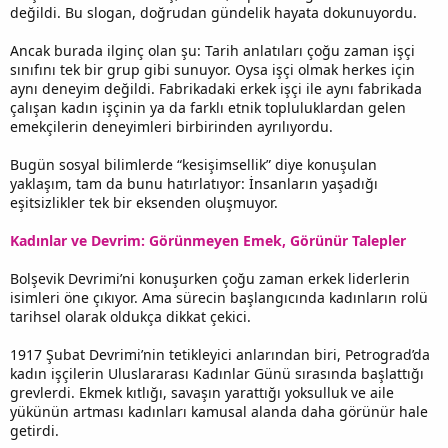
değildi. Bu slogan, doğrudan gündelik hayata dokunuyordu.
Ancak burada ilginç olan şu: Tarih anlatıları çoğu zaman işçi
sınıfını tek bir grup gibi sunuyor. Oysa işçi olmak herkes için
aynı deneyim değildi. Fabrikadaki erkek işçi ile aynı fabrikada
çalışan kadın işçinin ya da farklı etnik topluluklardan gelen
emekçilerin deneyimleri birbirinden ayrılıyordu.
Bugün sosyal bilimlerde “kesişimsellik” diye konuşulan
yaklaşım, tam da bunu hatırlatıyor: İnsanların yaşadığı
eşitsizlikler tek bir eksenden oluşmuyor.
Kadınlar ve Devrim: Görünmeyen Emek, Görünür Talepler
Bolşevik Devrimi’ni konuşurken çoğu zaman erkek liderlerin
isimleri öne çıkıyor. Ama sürecin başlangıcında kadınların rolü
tarihsel olarak oldukça dikkat çekici.
1917 Şubat Devrimi’nin tetikleyici anlarından biri, Petrograd’da
kadın işçilerin Uluslararası Kadınlar Günü sırasında başlattığı
grevlerdi. Ekmek kıtlığı, savaşın yarattığı yoksulluk ve aile
yükünün artması kadınları kamusal alanda daha görünür hale
getirdi.