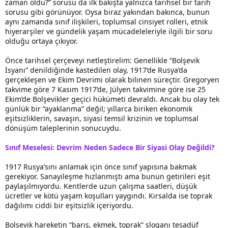
zaman oldu?” sorusu da ilk bakışta yalnızca tarihsel bir tarih
sorusu gibi görünüyor. Oysa biraz yakından bakınca, bunun
aynı zamanda sınıf ilişkileri, toplumsal cinsiyet rolleri, etnik
hiyerarşiler ve gündelik yaşam mücadeleleriyle ilgili bir soru
olduğu ortaya çıkıyor.
Önce tarihsel çerçeveyi netleştirelim: Genellikle “Bolşevik
İsyanı” denildiğinde kastedilen olay, 1917’de Rusya’da
gerçekleşen ve Ekim Devrimi olarak bilinen süreçtir. Gregoryen
takvime göre 7 Kasım 1917’de, Jülyen takvimine göre ise 25
Ekim’de Bolşevikler geçici hükümeti devraldı. Ancak bu olay tek
günlük bir “ayaklanma” değil; yıllarca biriken ekonomik
eşitsizliklerin, savaşın, siyasi temsil krizinin ve toplumsal
dönüşüm taleplerinin sonucuydu.
Sınıf Meselesi: Devrim Neden Sadece Bir Siyasi Olay Değildi?
1917 Rusya’sını anlamak için önce sınıf yapısına bakmak
gerekiyor. Sanayileşme hızlanmıştı ama bunun getirileri eşit
paylaşılmıyordu. Kentlerde uzun çalışma saatleri, düşük
ücretler ve kötü yaşam koşulları yaygındı. Kırsalda ise toprak
dağılımı ciddi bir eşitsizlik içeriyordu.
Bolşevik hareketin “barış, ekmek, toprak” sloganı tesadüf