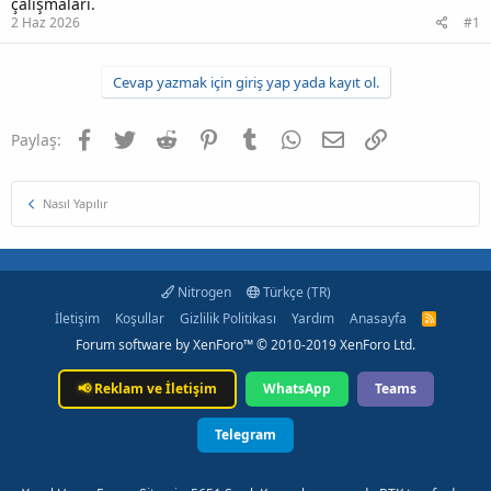
çalışmaları.
2 Haz 2026
#1
Cevap yazmak için giriş yap yada kayıt ol.
Facebook
Twitter
Reddit
Pinterest
Tumblr
WhatsApp
E-posta
Link
Paylaş:
Nasıl Yapılır
Nitrogen
Türkçe (TR)
İletişim
Koşullar
Gizlilik Politikası
Yardım
Anasayfa
R
S
Forum software by XenForo™
© 2010-2019 XenForo Ltd.
S
📢
Reklam ve İletişim
WhatsApp
Teams
Telegram