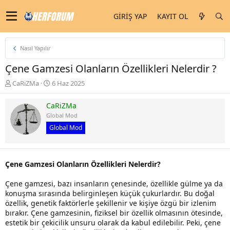
GIRIŞ YAP
KAYIT OL
Nasıl Yapılır
Çene Gamzesi Olanların Özellikleri Nelerdir ?
K
B
CaRiZMa
6 Haz 2025
o
a
n
ş
CaRiZMa
u
l
Global Mod
y
a
Global Mod
u
n
b
g
a
ı
ş
ç
Çene Gamzesi Olanların Özellikleri Nelerdir?
l
t
a
a
Çene gamzesi, bazı insanların çenesinde, özellikle gülme ya da
t
r
konuşma sırasında belirginleşen küçük çukurlardır. Bu doğal
a
i
özellik, genetik faktörlerle şekillenir ve kişiye özgü bir izlenim
n
h
i
bırakır. Çene gamzesinin, fiziksel bir özellik olmasının ötesinde,
estetik bir çekicilik unsuru olarak da kabul edilebilir. Peki, çene