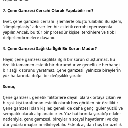
2.
Çene Gamzesi Cerrahi Olarak Yapılabilir mi?
Evet, çene gamzesi cerrahi işlemlerle oluşturulabilir. Bu işlem,
"dimpleplasty" adı verilen bir estetik cerrahi operasyonla
yapılır. Ancak, bu tür bir prosedür kişisel tercihlere ve tıbbi
değerlendirmelere dayanır.
3.
Çene Gamzesi Sağlıkla İlgili Bir Sorun Mudur?
Hayır, çene gamzesi sağlıkla ilgili bir sorun oluşturmaz. Bu
özellik tamamen estetik bir durumdur ve genellikle herhangi
bir sağlık sorunu yaratmaz. Çene gamzesi, yalnızca bireylerin
yüz hatlarında doğal bir değişiklik yaratır.
Sonuç
Çene gamzesi, genetik faktörlere dayalı olarak ortaya çıkan ve
birçok kişi tarafından estetik olarak hoş görülen bir özelliktir.
Çene gamzesi olan kişiler, genellikle daha genç, güler yüzlü ve
sempatik olarak algılanabilirler. Yüz hatlarında yaratığı etkiler
nedeniyle, çene gamzesi, bireylerin sosyal hayatlarını ve dış
dünyadaki imajlarını etkileyebilir. Estetik açıdan hoş bir özellik