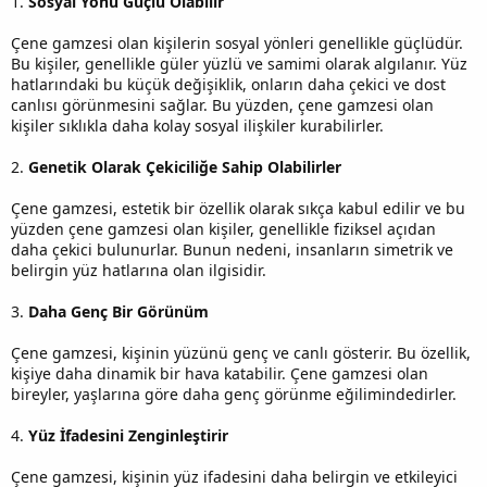
1.
Sosyal Yönü Güçlü Olabilir
Çene gamzesi olan kişilerin sosyal yönleri genellikle güçlüdür.
Bu kişiler, genellikle güler yüzlü ve samimi olarak algılanır. Yüz
hatlarındaki bu küçük değişiklik, onların daha çekici ve dost
canlısı görünmesini sağlar. Bu yüzden, çene gamzesi olan
kişiler sıklıkla daha kolay sosyal ilişkiler kurabilirler.
2.
Genetik Olarak Çekiciliğe Sahip Olabilirler
Çene gamzesi, estetik bir özellik olarak sıkça kabul edilir ve bu
yüzden çene gamzesi olan kişiler, genellikle fiziksel açıdan
daha çekici bulunurlar. Bunun nedeni, insanların simetrik ve
belirgin yüz hatlarına olan ilgisidir.
3.
Daha Genç Bir Görünüm
Çene gamzesi, kişinin yüzünü genç ve canlı gösterir. Bu özellik,
kişiye daha dinamik bir hava katabilir. Çene gamzesi olan
bireyler, yaşlarına göre daha genç görünme eğilimindedirler.
4.
Yüz İfadesini Zenginleştirir
Çene gamzesi, kişinin yüz ifadesini daha belirgin ve etkileyici