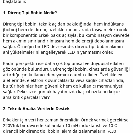
başlatabilir.
1. Direnç Tipi Bobin Nedir?
Direnç tipi bobin, teknik açıdan bakıldığında, hem indüktans
(bobin) hem de direnç özelliklerini bir arada taşıyan elektronik
bir komponenttir. Erkek bakış açısıyla, bu kombinasyon devrede
hem akımın sınırlandırılmasını hem de enerji depolanmasını
sağlar. Örneğin bir LED devresinde, direnç tipi bobin akımın
ani yükselmelerini engelleyerek LED’in yanmasını önler.
Kadın perspektifi ise daha çok toplumsal ve duygusal etkileri
göz önünde bulundurur. Direnç tipi bobin, cihazlarda güvenliği
artırdığı için kullanıcı deneyimini olumlu etkiler. Özellikle ev
aletlerinde, elektronik oyuncaklarda veya sağlık cihazlarında,
bu tür bobinler hem güvenlik hem de kullanıcı memnuniyeti
sağlar. Peki sizce günlük hayatımızda kaç cihazda bu küçük
ama kritik parçalar var?
2. Teknik Analiz: Verilerle Destek
Erkekler için veri her zaman önemlidir. Örnek vermek gerekirse,
220V’luk bir devrede kullanılan 10 mH indüktanslı ve 10 Ω
dirençli bir direnç tipi bobin, akım dalgalanmalarını %30