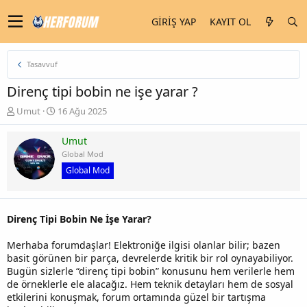
GIRIŞ YAP
KAYIT OL
Tasavvuf
Direnç tipi bobin ne işe yarar ?
K
B
Umut
16 Ağu 2025
o
a
n
ş
Umut
u
l
Global Mod
y
a
Global Mod
u
n
b
g
a
ı
ş
ç
Direnç Tipi Bobin Ne İşe Yarar?
l
t
a
a
Merhaba forumdaşlar! Elektroniğe ilgisi olanlar bilir; bazen
t
r
basit görünen bir parça, devrelerde kritik bir rol oynayabiliyor.
a
i
Bugün sizlerle “direnç tipi bobin” konusunu hem verilerle hem
n
h
i
de örneklerle ele alacağız. Hem teknik detayları hem de sosyal
etkilerini konuşmak, forum ortamında güzel bir tartışma