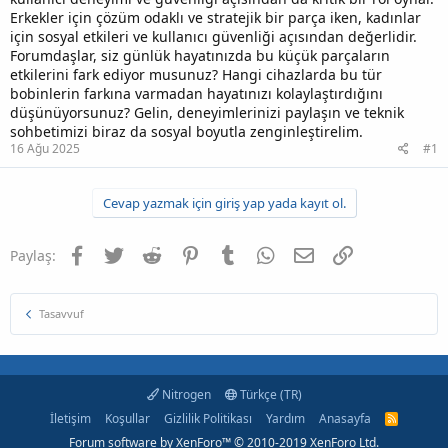
Erkekler için çözüm odaklı ve stratejik bir parça iken, kadınlar
için sosyal etkileri ve kullanıcı güvenliği açısından değerlidir.
Forumdaşlar, siz günlük hayatınızda bu küçük parçaların
etkilerini fark ediyor musunuz? Hangi cihazlarda bu tür
bobinlerin farkına varmadan hayatınızı kolaylaştırdığını
düşünüyorsunuz? Gelin, deneyimlerinizi paylaşın ve teknik
sohbetimizi biraz da sosyal boyutla zenginleştirelim.
16 Ağu 2025
#1
Cevap yazmak için giriş yap yada kayıt ol.
Facebook
Twitter
Reddit
Pinterest
Tumblr
WhatsApp
E-posta
Link
Paylaş:
Tasavvuf
Nitrogen
Türkçe (TR)
İletişim
Koşullar
Gizlilik Politikası
Yardım
Anasayfa
R
S
Forum software by XenForo™
© 2010-2019 XenForo Ltd.
S