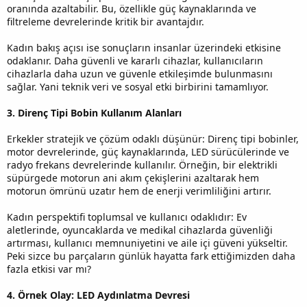
oranında azaltabilir. Bu, özellikle güç kaynaklarında ve
filtreleme devrelerinde kritik bir avantajdır.
Kadın bakış açısı ise sonuçların insanlar üzerindeki etkisine
odaklanır. Daha güvenli ve kararlı cihazlar, kullanıcıların
cihazlarla daha uzun ve güvenle etkileşimde bulunmasını
sağlar. Yani teknik veri ve sosyal etki birbirini tamamlıyor.
3. Direnç Tipi Bobin Kullanım Alanları
Erkekler stratejik ve çözüm odaklı düşünür: Direnç tipi bobinler,
motor devrelerinde, güç kaynaklarında, LED sürücülerinde ve
radyo frekans devrelerinde kullanılır. Örneğin, bir elektrikli
süpürgede motorun ani akım çekişlerini azaltarak hem
motorun ömrünü uzatır hem de enerji verimliliğini artırır.
Kadın perspektifi toplumsal ve kullanıcı odaklıdır: Ev
aletlerinde, oyuncaklarda ve medikal cihazlarda güvenliği
artırması, kullanıcı memnuniyetini ve aile içi güveni yükseltir.
Peki sizce bu parçaların günlük hayatta fark ettiğimizden daha
fazla etkisi var mı?
4. Örnek Olay: LED Aydınlatma Devresi