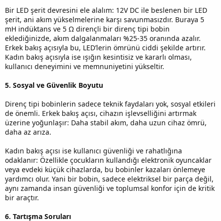
Bir LED şerit devresini ele alalım: 12V DC ile beslenen bir LED
şerit, ani akım yükselmelerine karşı savunmasızdır. Buraya 5
mH indüktans ve 5 Ω dirençli bir direnç tipi bobin
eklediğinizde, akım dalgalanmaları %25-35 oranında azalır.
Erkek bakış açısıyla bu, LED’lerin ömrünü ciddi şekilde artırır.
Kadın bakış açısıyla ise ışığın kesintisiz ve kararlı olması,
kullanıcı deneyimini ve memnuniyetini yükseltir.
5. Sosyal ve Güvenlik Boyutu
Direnç tipi bobinlerin sadece teknik faydaları yok, sosyal etkileri
de önemli. Erkek bakış açısı, cihazın işlevselliğini artırmak
üzerine yoğunlaşır: Daha stabil akım, daha uzun cihaz ömrü,
daha az arıza.
Kadın bakış açısı ise kullanıcı güvenliği ve rahatlığına
odaklanır: Özellikle çocukların kullandığı elektronik oyuncaklar
veya evdeki küçük cihazlarda, bu bobinler kazaları önlemeye
yardımcı olur. Yani bir bobin, sadece elektriksel bir parça değil,
aynı zamanda insan güvenliği ve toplumsal konfor için de kritik
bir araçtır.
6. Tartışma Soruları