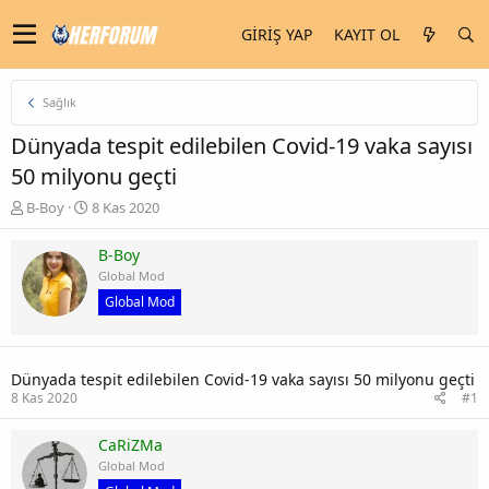
GIRIŞ YAP
KAYIT OL
Sağlık
Dünyada tespit edilebilen Covid-19 vaka sayısı
50 milyonu geçti
K
B
B-Boy
8 Kas 2020
o
a
n
ş
B-Boy
u
l
Global Mod
y
a
Global Mod
u
n
b
g
a
ı
ş
ç
Dünyada tespit edilebilen Covid-19 vaka sayısı 50 milyonu geçti
l
t
8 Kas 2020
#1
a
a
t
r
a
i
CaRiZMa
n
h
Global Mod
i