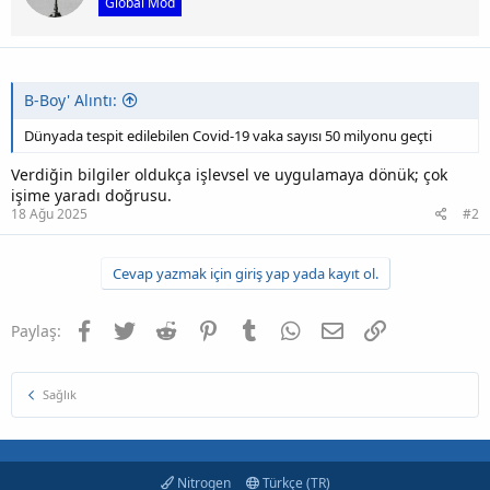
Global Mod
B-Boy' Alıntı:
Dünyada tespit edilebilen Covid-19 vaka sayısı 50 milyonu geçti
Verdiğin bilgiler oldukça işlevsel ve uygulamaya dönük; çok
işime yaradı doğrusu.
18 Ağu 2025
#2
Cevap yazmak için giriş yap yada kayıt ol.
Facebook
Twitter
Reddit
Pinterest
Tumblr
WhatsApp
E-posta
Link
Paylaş:
Sağlık
Nitrogen
Türkçe (TR)