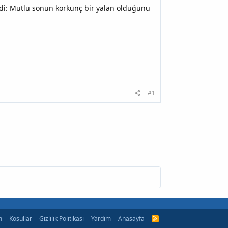
edi: Mutlu sonun korkunç bir yalan olduğunu
#1
m
Koşullar
Gizlilik Politikası
Yardım
Anasayfa
R
S