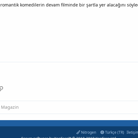
romantik komedilerin devam filminde bir şartla yer alacağını söyl
p
osta
Link
Magazin
Nitrogen
Türkçe (TR)
İletişi