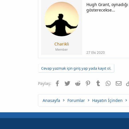
n
ş
Hugh Grant, oynadığı 
u
l
gösterecekse...
y
a
u
n
b
g
a
ı
ş
ç
l
t
a
a
Charikli
t
r
Member
a
i
27 Eki 2020
n
h
i
Cevap yazmak için giriş yap yada kayıt ol.
Facebook
Twitter
Reddit
Pinterest
Tumblr
WhatsAp
E-p
Paylaş:
Anasayfa
Forumlar
Hayatın İçinden