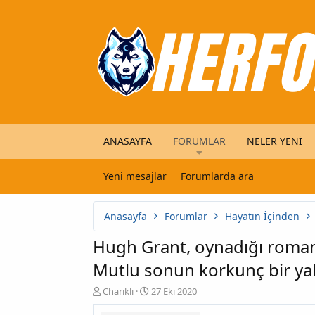
ANASAYFA
FORUMLAR
NELER YENI
Yeni mesajlar
Forumlarda ara
Anasayfa
Forumlar
Hayatın İçinden
Hugh Grant, oynadığı romant
Mutlu sonun korkunç bir ya
K
B
Charikli
27 Eki 2020
o
a