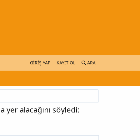
GIRIŞ YAP
KAYIT OL
ARA
 yer alacağını söyledi: