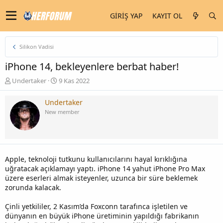
GIRIŞ YAP
KAYIT OL
Silikon Vadisi
iPhone 14, bekleyenlere berbat haber!
K
B
Undertaker
9 Kas 2022
o
a
n
ş
Undertaker
u
l
New member
y
a
u
n
b
g
a
ı
ş
ç
Apple, teknoloji tutkunu kullanıcılarını hayal kırıklığına
l
t
uğratacak açıklamayı yaptı. iPhone 14 yahut iPhone Pro Max
a
a
üzere eserleri almak isteyenler, uzunca bir süre beklemek
t
r
zorunda kalacak.
a
i
n
h
i
Çinli yetkililer, 2 Kasım’da Foxconn tarafınca işletilen ve
dünyanın en büyük iPhone üretiminin yapıldığı fabrikanın