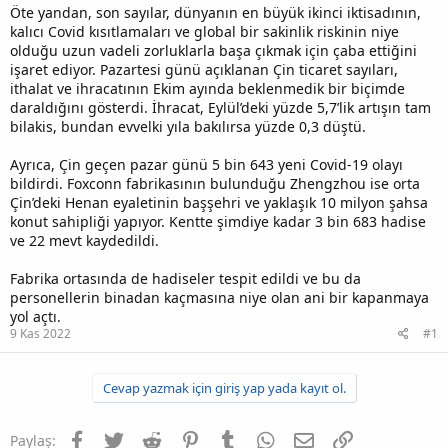
Öte yandan, son sayılar, dünyanın en büyük ikinci iktisadının,
kalıcı Covid kısıtlamaları ve global bir sakinlik riskinin niye
olduğu uzun vadeli zorluklarla başa çıkmak için çaba ettiğini
işaret ediyor. Pazartesi günü açıklanan Çin ticaret sayıları,
ithalat ve ihracatının Ekim ayında beklenmedik bir biçimde
daraldığını gösterdi. İhracat, Eylül’deki yüzde 5,7’lik artışın tam
bilakis, bundan evvelki yıla bakılırsa yüzde 0,3 düştü.
Ayrıca, Çin geçen pazar günü 5 bin 643 yeni Covid-19 olayı
bildirdi. Foxconn fabrikasının bulunduğu Zhengzhou ise orta
Çin’deki Henan eyaletinin başşehri ve yaklaşık 10 milyon şahsa
konut sahipliği yapıyor. Kentte şimdiye kadar 3 bin 683 hadise
ve 22 mevt kaydedildi.
Fabrika ortasında de hadiseler tespit edildi ve bu da
personellerin binadan kaçmasına niye olan ani bir kapanmaya
yol açtı.
9 Kas 2022
#1
Cevap yazmak için giriş yap yada kayıt ol.
Facebook
Twitter
Reddit
Pinterest
Tumblr
WhatsApp
E-posta
Link
Paylaş: