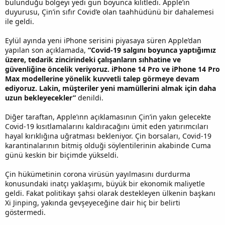
bulunduğu bölgeyi yedi gün boyunca kilitledi. Apple’ın
duyurusu, Çin’in sıfır Covid’e olan taahhüdünü bir dahalemesi
ile geldi.
Eylül ayında yeni iPhone serisini piyasaya süren Apple’dan
yapılan son açıklamada,
“Covid-19 salgını boyunca yaptığımız
üzere, tedarik zincirindeki çalışanların sıhhatine ve
güvenliğine öncelik veriyoruz. iPhone 14 Pro ve iPhone 14 Pro
Max modellerine yönelik kuvvetli talep görmeye devam
ediyoruz. Lakin, müşteriler yeni mamüllerini almak için daha
uzun bekleyecekler”
denildi.
Diğer taraftan, Apple’ınn açıklamasının Çin’in yakın gelecekte
Covid-19 kısıtlamalarını kaldıracağını ümit eden yatırımcıları
hayal kırıklığına uğratması bekleniyor. Çin borsaları, Covid-19
karantinalarının bitmiş olduği söylentilerinin akabinde Cuma
günü keskin bir biçimde yükseldi.
Çin hükümetinin corona virüsün yayılmasını durdurma
konusundaki inatçı yaklaşımı, büyük bir ekonomik maliyetle
geldi. Fakat politikayı şahsi olarak destekleyen ülkenin başkanı
Xi Jinping, yakında gevşeyeceğine dair hiç bir belirti
göstermedi.