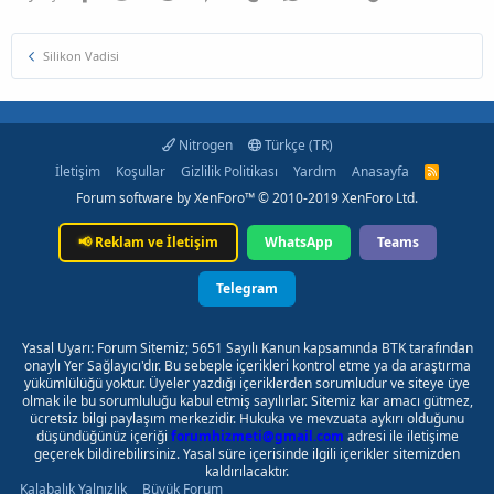
Silikon Vadisi
Nitrogen
Türkçe (TR)
İletişim
Koşullar
Gizlilik Politikası
Yardım
Anasayfa
R
S
Forum software by XenForo™
© 2010-2019 XenForo Ltd.
S
📢
Reklam ve İletişim
WhatsApp
Teams
Telegram
Yasal Uyarı: Forum Sitemiz; 5651 Sayılı Kanun kapsamında BTK tarafından
onaylı Yer Sağlayıcı'dır. Bu sebeple içerikleri kontrol etme ya da araştırma
yükümlülüğü yoktur. Üyeler yazdığı içeriklerden sorumludur ve siteye üye
olmak ile bu sorumluluğu kabul etmiş sayılırlar. Sitemiz kar amacı gütmez,
ücretsiz bilgi paylaşım merkezidir. Hukuka ve mevzuata aykırı olduğunu
düşündüğünüz içeriği
forumhizmeti@gmail.com
adresi ile iletişime
geçerek bildirebilirsiniz. Yasal süre içerisinde ilgili içerikler sitemizden
kaldırılacaktır.
Kalabalık Yalnızlık
Büyük Forum