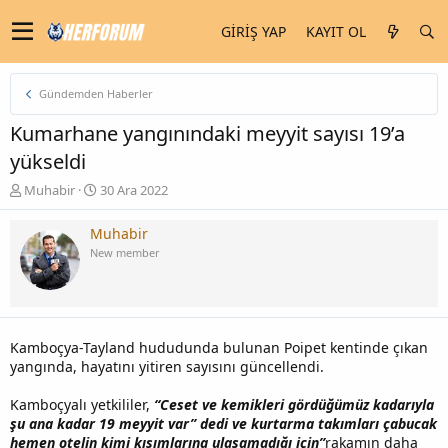
GIRIŞ YAP
KAYIT OL
Gündemden Haberler
Kumarhane yangınındaki meyyit sayısı 19’a
yükseldi
K
B
Muhabir
30 Ara 2022
o
a
n
ş
Muhabir
u
l
New member
y
a
u
n
b
g
a
ı
ş
ç
Kamboçya-Tayland hududunda bulunan Poipet kentinde çıkan
l
t
yangında, hayatını yitiren sayısını güncellendi.
a
a
t
r
Kamboçyalı yetkililer,
“Ceset ve kemikleri gördüğümüz kadarıyla
a
i
şu ana kadar 19 meyyit var” dedi ve kurtarma takımları çabucak
n
h
i
hemen otelin kimi kısımlarına ulaşamadığı için”
rakamın daha