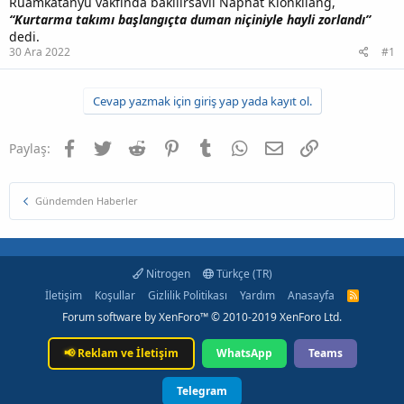
Ruamkatanyu vakfında bakılırsavli Naphat Klonkliang,
“Kurtarma takımı başlangıçta duman niçiniyle hayli zorlandı”
dedi.
30 Ara 2022
#1
Cevap yazmak için giriş yap yada kayıt ol.
Facebook
Twitter
Reddit
Pinterest
Tumblr
WhatsApp
E-posta
Link
Paylaş:
Gündemden Haberler
Nitrogen
Türkçe (TR)
İletişim
Koşullar
Gizlilik Politikası
Yardım
Anasayfa
R
S
Forum software by XenForo™
© 2010-2019 XenForo Ltd.
S
📢
Reklam ve İletişim
WhatsApp
Teams
Telegram