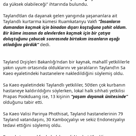
da yüksek olabileceği” ihtarında bulundu.
Tayland’dan da dayanak gelen yangında yaşananlara ait
Taylandlı kurtarma kümesi Ruamkatanyu Vakfı
“İnsanların
dumandan kaçmak için binadan dışarı koştuğuna şahit oldum.
Bir küme insanın da alevlerden kaçmak için bir çatıya
doluştuğunu çabucak sonrasında birtakım insanların aşağı
atladığını gördük”
dedi.
Tayland Dışişleri Bakanlığı’ndan bir kaynak, mahallî yetkililerle
yakın uyum ortasında olduklarını ve yaralıların Tayland’ın Sa
Kaeo eyaletindeki hastanelere nakledildiğini söylemiş oldu.
Sa Kaeo eyaletindeki Taylandlı yetkililer, 50’den çok kurbanın
hastaneye kaldırıldığını söylerken, lokal halk sıhhati yetkilisi
Prapas Pookduang ise, 13 kişinin
“yaşam dayanak ünitesinde”
olduğunu tabir etti.
Sa Kaeo Valisi Parinya Phothisat, Tayland hastanelerinin 79
Tayland vatandaşını, 30 Kamboçyalıyı ve sekiz Endonezyalıyı
tedavi ettiğini söylemiş oldu.