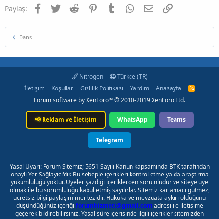
Facebook
Twitter
Reddit
Pinterest
Tumblr
WhatsApp
E-posta
Link
Paylaş:
Dans
Nitrogen
Türkçe (TR)
İletişim
Koşullar
Gizlilik Politikası
Yardım
Anasayfa
R
S
Forum software by XenForo™
© 2010-2019 XenForo Ltd.
S
📢
Reklam ve İletişim
WhatsApp
Teams
Telegram
Yasal Uyarı: Forum Sitemiz; 5651 Sayılı Kanun kapsamında BTK tarafından
onaylı Yer Sağlayıcı'dır. Bu sebeple içerikleri kontrol etme ya da araştırma
yükümlülüğü yoktur. Üyeler yazdığı içeriklerden sorumludur ve siteye üye
olmak ile bu sorumluluğu kabul etmiş sayılırlar. Sitemiz kar amacı gütmez,
ücretsiz bilgi paylaşım merkezidir. Hukuka ve mevzuata aykırı olduğunu
düşündüğünüz içeriği
forumhizmeti@gmail.com
adresi ile iletişime
geçerek bildirebilirsiniz. Yasal süre içerisinde ilgili içerikler sitemizden