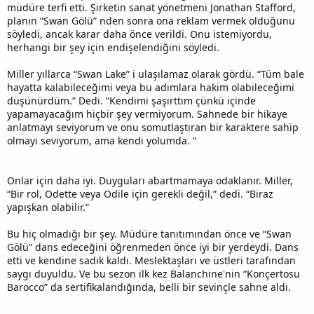
müdüre terfi etti. Şirketin sanat yönetmeni Jonathan Stafford,
planın “Swan Gölü” nden sonra ona reklam vermek olduğunu
söyledi, ancak karar daha önce verildi. Onu istemiyordu,
herhangi bir şey için endişelendiğini söyledi.
Miller yıllarca “Swan Lake” i ulaşılamaz olarak gördü. “Tüm bale
hayatta kalabileceğimi veya bu adımlara hakim olabileceğimi
düşünürdüm.” Dedi. “Kendimi şaşırttım çünkü içinde
yapamayacağım hiçbir şey vermiyorum. Sahnede bir hikaye
anlatmayı seviyorum ve onu somutlaştıran bir karaktere sahip
olmayı seviyorum, ama kendi yolumda. “
Onlar için daha iyi. Duyguları abartmamaya odaklanır. Miller,
“Bir rol, Odette veya Odile için gerekli değil,” dedi. “Biraz
yapışkan olabilir.”
Bu hiç olmadığı bir şey. Müdüre tanıtımından önce ve “Swan
Gölü” dans edeceğini öğrenmeden önce iyi bir yerdeydi. Dans
etti ve kendine sadık kaldı. Meslektaşları ve üstleri tarafından
saygı duyuldu. Ve bu sezon ilk kez Balanchine'nin “Konçertosu
Barocco” da sertifikalandığında, belli bir sevinçle sahne aldı.