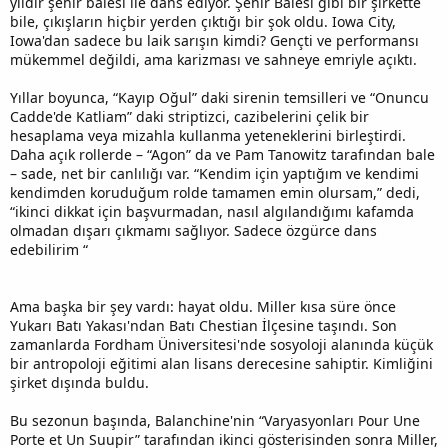
yıldır şehir balesi ile dans ediyor. Şehir Balesi gibi bir şirkette
bile, çıkışların hiçbir yerden çıktığı bir şok oldu. Iowa City,
Iowa'dan sadece bu laik sarışın kimdi? Gençti ve performansı
mükemmel değildi, ama karizması ve sahneye emriyle açıktı.
Yıllar boyunca, “Kayıp Oğul” daki sirenin temsilleri ve “Onuncu
Cadde'de Katliam” daki striptizci, cazibelerini çelik bir
hesaplama veya mizahla kullanma yeteneklerini birleştirdi.
Daha açık rollerde – “Agon” da ve Pam Tanowitz tarafından bale
– sade, net bir canlılığı var. “Kendim için yaptığım ve kendimi
kendimden koruduğum rolde tamamen emin olursam,” dedi,
“ikinci dikkat için başvurmadan, nasıl algılandığımı kafamda
olmadan dışarı çıkmamı sağlıyor. Sadece özgürce dans
edebilirim “
Ama başka bir şey vardı: hayat oldu. Miller kısa süre önce
Yukarı Batı Yakası'ndan Batı Chestian İlçesine taşındı. Son
zamanlarda Fordham Üniversitesi'nde sosyoloji alanında küçük
bir antropoloji eğitimi alan lisans derecesine sahiptir. Kimliğini
şirket dışında buldu.
Bu sezonun başında, Balanchine'nin “Varyasyonları Pour Une
Porte et Un Suupir” tarafından ikinci gösterisinden sonra Miller,