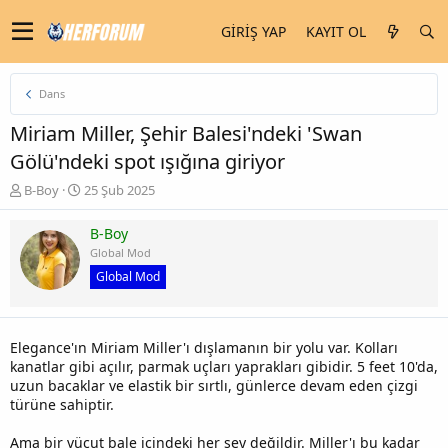
GIRIŞ YAP
KAYIT OL
Dans
Miriam Miller, Şehir Balesi'ndeki 'Swan
Gölü'ndeki spot ışığına giriyor
K
B
B-Boy
25 Şub 2025
o
a
n
ş
B-Boy
u
l
Global Mod
y
a
Global Mod
u
n
b
g
a
ı
ş
ç
Elegance'ın Miriam Miller'ı dışlamanın bir yolu var. Kolları
l
t
kanatlar gibi açılır, parmak uçları yaprakları gibidir. 5 feet 10'da,
a
a
uzun bacaklar ve elastik bir sırtlı, günlerce devam eden çizgi
t
r
türüne sahiptir.
a
i
n
h
i
Ama bir vücut bale içindeki her şey değildir. Miller'ı bu kadar