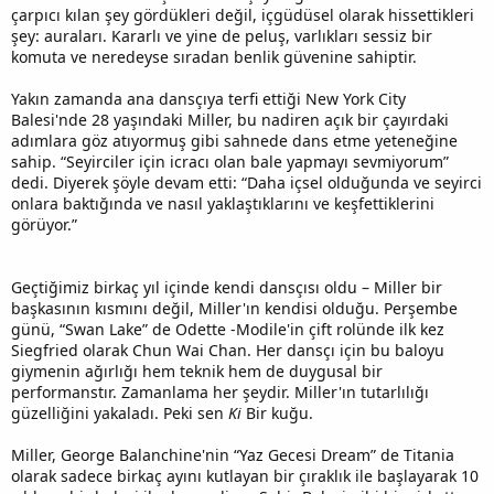
çarpıcı kılan şey gördükleri değil, içgüdüsel olarak hissettikleri
şey: auraları. Kararlı ve yine de peluş, varlıkları sessiz bir
komuta ve neredeyse sıradan benlik güvenine sahiptir.
Yakın zamanda ana dansçıya terfi ettiği New York City
Balesi'nde 28 yaşındaki Miller, bu nadiren açık bir çayırdaki
adımlara göz atıyormuş gibi sahnede dans etme yeteneğine
sahip. “Seyirciler için icracı olan bale yapmayı sevmiyorum”
dedi. Diyerek şöyle devam etti: “Daha içsel olduğunda ve seyirci
onlara baktığında ve nasıl yaklaştıklarını ve keşfettiklerini
görüyor.”
Geçtiğimiz birkaç yıl içinde kendi dansçısı oldu – Miller bir
başkasının kısmını değil, Miller'ın kendisi olduğu. Perşembe
günü, “Swan Lake” de Odette -Modile'in çift rolünde ilk kez
Siegfried olarak Chun Wai Chan. Her dansçı için bu baloyu
giymenin ağırlığı hem teknik hem de duygusal bir
performanstır. Zamanlama her şeydir. Miller'ın tutarlılığı
güzelliğini yakaladı. Peki sen
Ki
Bir kuğu.
Miller, George Balanchine'nin “Yaz Gecesi Dream” de Titania
olarak sadece birkaç ayını kutlayan bir çıraklık ile başlayarak 10