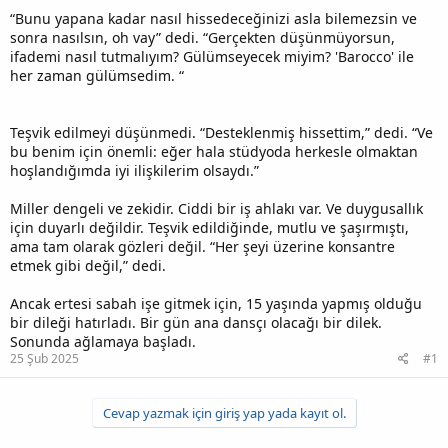
“Bunu yapana kadar nasıl hissedeceğinizi asla bilemezsin ve
sonra nasılsın, oh vay” dedi. “Gerçekten düşünmüyorsun,
ifademi nasıl tutmalıyım? Gülümseyecek miyim? 'Barocco' ile
her zaman gülümsedim. “
Teşvik edilmeyi düşünmedi. “Desteklenmiş hissettim,” dedi. “Ve
bu benim için önemli: eğer hala stüdyoda herkesle olmaktan
hoşlandığımda iyi ilişkilerim olsaydı.”
Miller dengeli ve zekidir. Ciddi bir iş ahlakı var. Ve duygusallık
için duyarlı değildir. Teşvik edildiğinde, mutlu ve şaşırmıştı,
ama tam olarak gözleri değil. “Her şeyi üzerine konsantre
etmek gibi değil,” dedi.
Ancak ertesi sabah işe gitmek için, 15 yaşında yapmış olduğu
bir dileği hatırladı. Bir gün ana dansçı olacağı bir dilek.
Sonunda ağlamaya başladı.
25 Şub 2025
#1
Cevap yazmak için giriş yap yada kayıt ol.