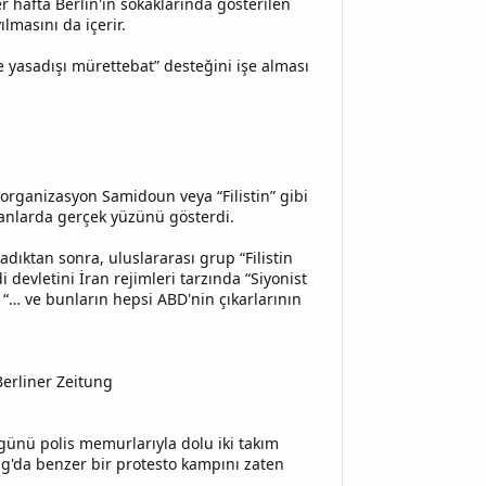
r hafta Berlin'in sokaklarında gösterilen
ılmasını da içerir.
e yasadışı mürettebat” desteğini işe alması
rganizasyon Samidoun veya “Filistin” gibi
manlarda gerçek yüzünü gösterdi.
dıktan sonra, uluslararası grup “Filistin
 devletini İran rejimleri tarzında “Siyonist
: “… ve bunların hepsi ABD'nin çıkarlarının
Berliner Zeitung
ünü polis memurlarıyla dolu iki takım
tag'da benzer bir protesto kampını zaten