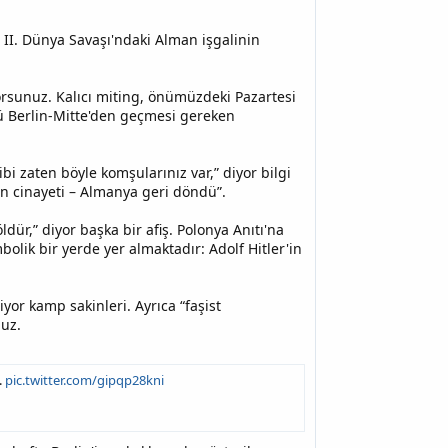
II. Dünya Savaşı'ndaki Alman işgalinin
iyorsunuz. Kalıcı miting, önümüzdeki Pazartesi
ü Berlin-Mitte'den geçmesi gereken
bi zaten böyle komşularınız var,” diyor bilgi
rın cinayeti – Almanya geri döndü”.
dür,” diyor başka bir afiş. Polonya Anıtı'na
bolik bir yerde yer almaktadır: Adolf Hitler'in
yor kamp sakinleri. Ayrıca “faşist
nuz.
.
pic.twitter.com/gipqp28kni