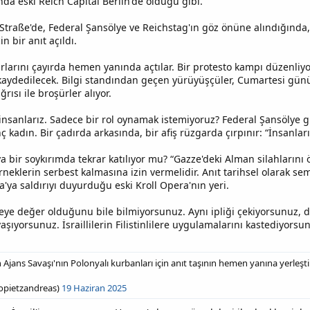
nda eski Reich Capital Berlin'de olduğu gibi.
traße'de, Federal Şansölye ve Reichstag'ın göz önüne alındığında, 
n bir anıt açıldı.
çadırlarını çayırda hemen yanında açtılar. Bir protesto kampı düzenl
aydedilecek. Bilgi standından geçen yürüyüşçüler, Cumartesi gün
ısı ile broşürler alıyor.
 insanlarız. Sadece bir rol oynamak istemiyoruz? Federal Şansölye gi
 kadın. Bir çadırda arkasında, bir afiş rüzgarda çırpınır: “İnsanla
bir soykırımda tekrar katılıyor mu? “Gazze'deki Alman silahlarını öl
neklerin serbest kalmasına izin vermelidir. Anıt tarihsel olarak sem
a'ya saldırıyı duyurduğu eski Kroll Opera'nın yeri.
eye değer olduğunu bile bilmiyorsunuz. Aynı ipliği çekiyorsunuz, di
şıyorsunuz. İsraillilerin Filistinlilere uygulamalarını kastediyorsu
an Ajans Savaşı'nın Polonyalı kurbanları için anıt taşının hemen yanına yerleşti
opietzandreas)
19 Haziran 2025