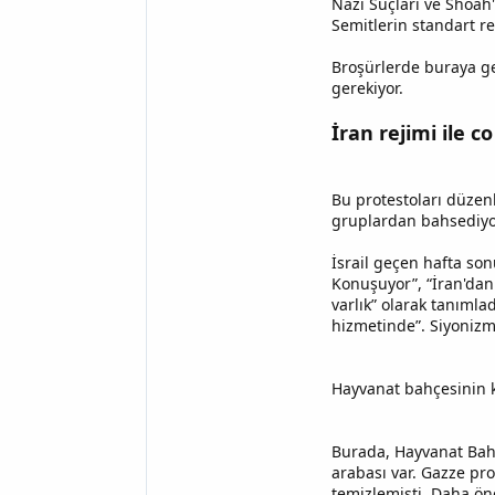
Nazi Suçları ve Shoah'
Semitlerin standart rep
Broşürlerde buraya gel
gerekiyor.
İran rejimi ile 
Bu protestoları düzen
gruplardan bahsediyor
İsrail geçen hafta son
Konuşuyor”, “İran'dan 
varlık” olarak tanımla
hizmetinde”. Siyonizm
Hayvanat bahçesinin k
Burada, Hayvanat Bah
arabası var. Gazze pro
temizlemişti. Daha önc