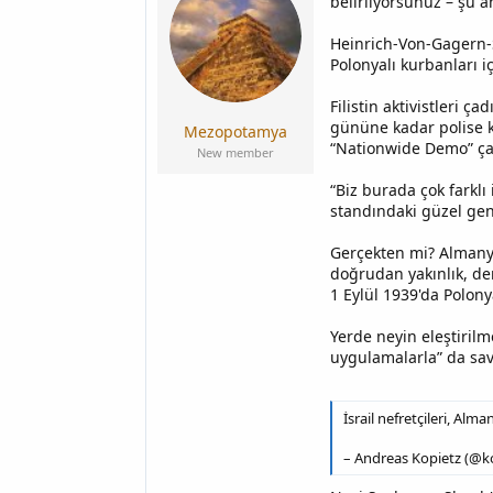
belirliyorsunuz – şu a
y
a
u
n
Heinrich-Von-Gagern-S
b
g
a
ı
Polonyalı kurbanları içi
ş
ç
l
t
Filistin aktivistleri 
a
a
gününe kadar polise k
Mezopotamya
t
r
“Nationwide Demo” çağr
New member
a
i
n
h
“Biz burada çok farklı
i
standındaki güzel genç
Gerçekten mi? Almanya 
doğrudan yakınlık, der
1 Eylül 1939'da Polony
Yerde neyin eleştirilm
uygulamalarla” da sava
İsrail nefretçileri, Alm
– Andreas Kopietz (@k