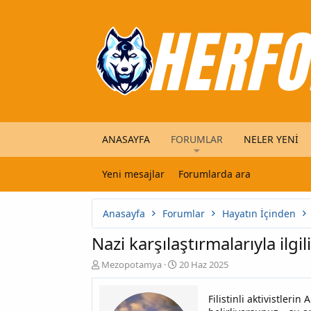
ANASAYFA
FORUMLAR
NELER YENI
Yeni mesajlar
Forumlarda ara
Anasayfa
Forumlar
Hayatın İçinden
Nazi karşılaştırmalarıyla ilg
K
B
Mezopotamya
20 Haz 2025
o
a
n
ş
Filistinli aktivistleri
u
l