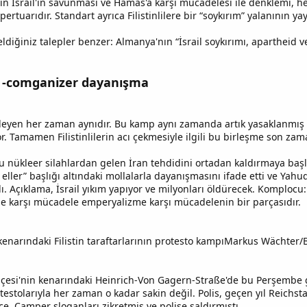
ın İsrail'in savunması ve Hamas'a karşı mücadelesi ile denklemi, he
ertuarıdır. Standart ayrıca Filistinlilere bir “soykırım” yalanının yay
diğiniz talepler benzer: Almanya'nın “İsrail soykırımı, apartheid v
co -comganizer dayanışma
leyen her zaman aynıdır. Bu kamp aynı zamanda artık yasaklanmış o
. Tamamen Filistinlilerin acı çekmesiyle ilgili bu birleşme son za
u nükleer silahlardan gelen İran tehdidini ortadan kaldırmaya başla
eller” başlığı altındaki mollalarla dayanışmasını ifade etti ve Yahudi
dı. Açıklama, İsrail yıkım yapıyor ve milyonları öldürecek. Komplocu
e karşı mücadele emperyalizme karşı mücadelenin bir parçasıdır.
enarındaki Filistin taraftarlarının protesto kampıMarkus Wächter/
çesi'nin kenarındaki Heinrich-Von Gagern-Straße'de bu Perşembe g
testolarıyla her zaman o kadar sakin değil. Polis, geçen yıl Reichs
e, Camper sloganları zikretmiş ve polise saldırmıştı.