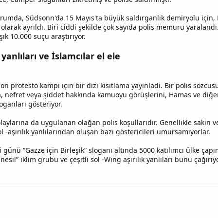
urumda, Südsonn'da 15 Mayıs'ta büyük saldırganlık demiryolu için,
kili olarak ayrıldı. Biri ciddi şekilde çok sayıda polis memuru yaralan
şık 10.000 suçu araştırıyor.
 yanlıları ve İslamcılar el ele
son protesto kampı için bir dizi kısıtlama yayınladı. Bir polis sözcüsü
ra, nefret veya şiddet hakkında kamuoyu görüşlerini, Hamas ve diğer
oganları gösteriyor.
laylarına da uygulanan olağan polis koşullarıdır. Genellikle sakin ve
l -aşırılık yanlılarından oluşan bazı göstericileri umursamıyorlar.
 günü “Gazze için Birleşik” sloganı altında 5000 katılımcı ülke çapı
i nesil” iklim grubu ve çeşitli sol -Wing aşırılık yanlıları bunu çağ