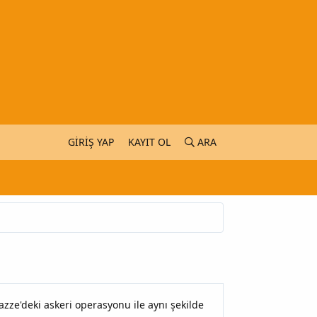
GIRIŞ YAP
KAYIT OL
ARA
n Gazze'deki askeri operasyonu ile aynı şekilde