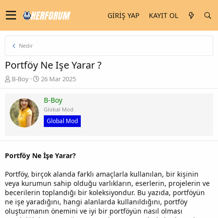
GIRIŞ YAP
KAYIT OL
Nedir
Portföy Ne Işe Yarar ?
K
B
B-Boy
26 Mar 2025
o
a
n
ş
B-Boy
u
l
Global Mod
y
a
Global Mod
u
n
b
g
a
ı
ş
ç
Portföy Ne İşe Yarar?
l
t
a
a
Portföy, birçok alanda farklı amaçlarla kullanılan, bir kişinin
t
r
veya kurumun sahip olduğu varlıkların, eserlerin, projelerin ve
a
i
becerilerin toplandığı bir koleksiyondur. Bu yazıda, portföyün
n
h
i
ne işe yaradığını, hangi alanlarda kullanıldığını, portföy
oluşturmanın önemini ve iyi bir portföyün nasıl olması