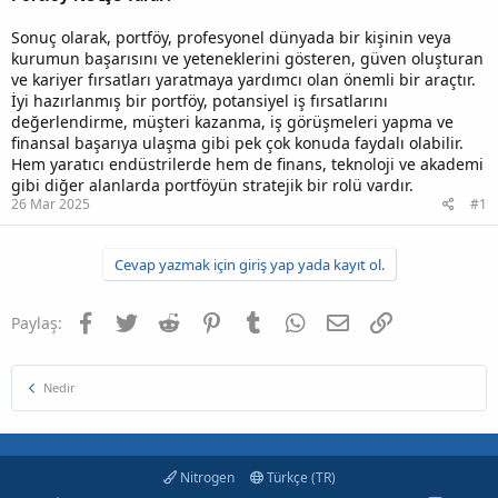
Sonuç olarak, portföy, profesyonel dünyada bir kişinin veya
kurumun başarısını ve yeteneklerini gösteren, güven oluşturan
ve kariyer fırsatları yaratmaya yardımcı olan önemli bir araçtır.
İyi hazırlanmış bir portföy, potansiyel iş fırsatlarını
değerlendirme, müşteri kazanma, iş görüşmeleri yapma ve
finansal başarıya ulaşma gibi pek çok konuda faydalı olabilir.
Hem yaratıcı endüstrilerde hem de finans, teknoloji ve akademi
gibi diğer alanlarda portföyün stratejik bir rolü vardır.
26 Mar 2025
#1
Cevap yazmak için giriş yap yada kayıt ol.
Facebook
Twitter
Reddit
Pinterest
Tumblr
WhatsApp
E-posta
Link
Paylaş:
Nedir
Nitrogen
Türkçe (TR)