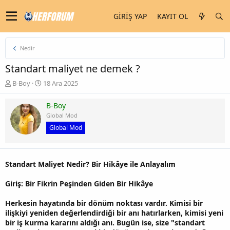
GIRIŞ YAP
KAYIT OL
Nedir
Standart maliyet ne demek ?
K
B
B-Boy
18 Ara 2025
o
a
n
ş
B-Boy
u
l
Global Mod
y
a
Global Mod
u
n
b
g
a
ı
ş
ç
Standart Maliyet Nedir? Bir Hikâye ile Anlayalım
l
t
a
a
Giriş: Bir Fikrin Peşinden Giden Bir Hikâye
t
r
a
i
Herkesin hayatında bir dönüm noktası vardır. Kimisi bir
n
h
i
ilişkiyi yeniden değerlendirdiği bir anı hatırlarken, kimisi yeni
bir iş kurma kararını aldığı anı. Bugün ise, size "standart