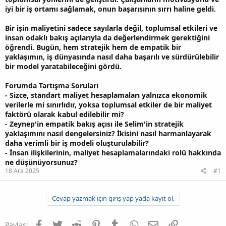
iyi bir iş ortamı sağlamak, onun başarısının sırrı haline geldi.
Bir işin maliyetini sadece sayılarla değil, toplumsal etkileri ve
insan odaklı bakış açılarıyla da değerlendirmek gerektiğini
öğrendi. Bugün, hem stratejik hem de empatik bir
yaklaşımın, iş dünyasında nasıl daha başarılı ve sürdürülebilir
bir model yaratabileceğini gördü.
Forumda Tartışma Soruları
- Sizce, standart maliyet hesaplamaları yalnızca ekonomik
verilerle mi sınırlıdır, yoksa toplumsal etkiler de bir maliyet
faktörü olarak kabul edilebilir mi?
- Zeynep'in empatik bakış açısı ile Selim'in stratejik
yaklaşımını nasıl dengelersiniz? İkisini nasıl harmanlayarak
daha verimli bir iş modeli oluşturulabilir?
- İnsan ilişkilerinin, maliyet hesaplamalarındaki rolü hakkında
ne düşünüyorsunuz?
18 Ara 2025
#1
Cevap yazmak için giriş yap yada kayıt ol.
Facebook
Twitter
Reddit
Pinterest
Tumblr
WhatsApp
E-posta
Link
Paylaş: