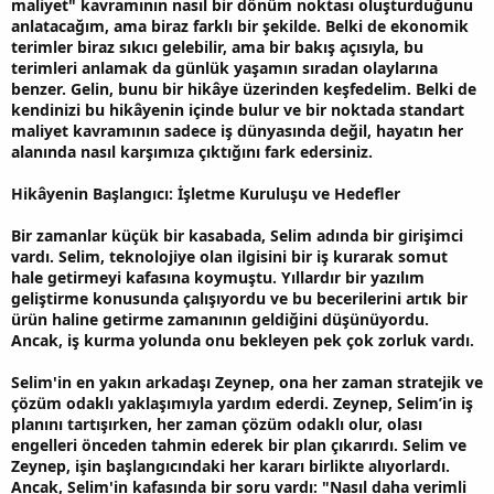
maliyet" kavramının nasıl bir dönüm noktası oluşturduğunu
anlatacağım, ama biraz farklı bir şekilde. Belki de ekonomik
terimler biraz sıkıcı gelebilir, ama bir bakış açısıyla, bu
terimleri anlamak da günlük yaşamın sıradan olaylarına
benzer. Gelin, bunu bir hikâye üzerinden keşfedelim. Belki de
kendinizi bu hikâyenin içinde bulur ve bir noktada standart
maliyet kavramının sadece iş dünyasında değil, hayatın her
alanında nasıl karşımıza çıktığını fark edersiniz.
Hikâyenin Başlangıcı: İşletme Kuruluşu ve Hedefler
Bir zamanlar küçük bir kasabada, Selim adında bir girişimci
vardı. Selim, teknolojiye olan ilgisini bir iş kurarak somut
hale getirmeyi kafasına koymuştu. Yıllardır bir yazılım
geliştirme konusunda çalışıyordu ve bu becerilerini artık bir
ürün haline getirme zamanının geldiğini düşünüyordu.
Ancak, iş kurma yolunda onu bekleyen pek çok zorluk vardı.
Selim'in en yakın arkadaşı Zeynep, ona her zaman stratejik ve
çözüm odaklı yaklaşımıyla yardım ederdi. Zeynep, Selim’in iş
planını tartışırken, her zaman çözüm odaklı olur, olası
engelleri önceden tahmin ederek bir plan çıkarırdı. Selim ve
Zeynep, işin başlangıcındaki her kararı birlikte alıyorlardı.
Ancak, Selim'in kafasında bir soru vardı: "Nasıl daha verimli