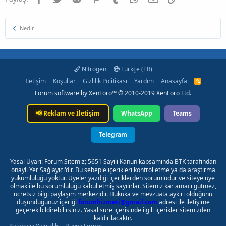
Nedir
Nitrogen
Türkçe (TR)
İletişim
Koşullar
Gizlilik Politikası
Yardım
Anasayfa
R
S
Forum software by XenForo™
© 2010-2019 XenForo Ltd.
S
📢
Reklam ve İletişim
WhatsApp
Teams
Telegram
Yasal Uyarı: Forum Sitemiz; 5651 Sayılı Kanun kapsamında BTK tarafından
onaylı Yer Sağlayıcı'dır. Bu sebeple içerikleri kontrol etme ya da araştırma
yükümlülüğü yoktur. Üyeler yazdığı içeriklerden sorumludur ve siteye üye
olmak ile bu sorumluluğu kabul etmiş sayılırlar. Sitemiz kar amacı gütmez,
ücretsiz bilgi paylaşım merkezidir. Hukuka ve mevzuata aykırı olduğunu
düşündüğünüz içeriği
forumhizmeti@gmail.com
adresi ile iletişime
geçerek bildirebilirsiniz. Yasal süre içerisinde ilgili içerikler sitemizden
kaldırılacaktır.