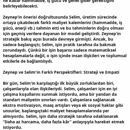
ne kadar hammadde, iş gücü ve genel gider gerektiğini
belirleyebilecekti.
Zeynep’in önerisi doğrultusunda Selim, üretim sürecinde
ortaya çıkabilecek farklı maliyet kalemlerini (hammadde, iş
gücü, enerji vb.) tahmin etti ve bu tahminlerin doğru olması
için geçmiş verilere dayanan bir model geliştirdi. Zeynep’in
stratejik bakış açısı burada devreye girmişti. Ancak, bu
sadece başlangıçtı; Selim, işin pratik tarafına da bakmak
zorundaydı. Çünkü bir işin başarısı sadece matematiksel
hesaplamalarla değil, o işin içinde insan ilişkileri ve toplumsal
etkilerle de bağlantılıydı.
Zeynep ve Selim'in Farklı Perspektifleri: Strateji ve Empati
Bir gün, Selim’in karşılaştığı ilk büyük zorluklardan biri,
çalışanlarıyla olan ilişkileriydi. Selim, çalışanları için en iyi
çalışma koşullarını sunmak istiyordu, ama bir yandan da
standart maliyetin sınırları vardı. Çalışanlara sağlanacak
ekstra motivasyon, maaş artışları veya ek sosyal haklar gibi
unsurlar, başlangıçtaki maliyet hesaplamalarında yer
almıyordu. Selim, işin daha stratejik tarafına odaklanarak
“Daha az harcama, daha fazla kâr” anlayışıyla hareket etmek
istiyordu.