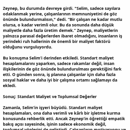
Zeynep, bu durumda devreye girdi. "Selim, sadece sayılara
odaklanmak yerine, çalışanlarının memnuniyetini de göz
önünde bulundurmalısın," dedi. “Bir çalışan ne kadar mutlu
olursa, o kadar verimli olur. Bu da sonunda daha düşük
maliyetle daha fazla üretim demek.” Zeynep, maliyetlerin
yalnızca parasal değerlerden ibaret olmadığını, insanların iş
yerindeki ruh hallerinin de önemli bir maliyet faktörü
olduğunu vurguluyordu.
Bu konuşma Selim’i derinden etkiledi. Standart maliyet
hesaplamalarını yaparken, sadece rakamlar değil, insan
ilişkilerinin de göz önünde bulundurulması gerektiğini fark
etti. O günden sonra, iş planına çalışanlar için daha fazla
sosyal haklar ve daha iyi bir çalışma ortamı sağlamayı da
ekledi.
Sonuç: Standart Maliyet ve Toplumsal Değerler
Zamanla, Selim’in işyeri büyüdü. Standart maliyet
hesaplamaları, ona daha verimli ve kârlı bir işletme kurma
konusunda rehberlik etti. Ancak Zeynep’in öğrettiği empatik
bakış açısı sayesinde, işinin sadece ekonomik değil,
toplumsal yönlerini de geliştirdi. Çalışanların motivasyonu ve