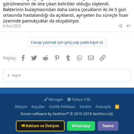
görülmesinin de öne çıkan belirtiler olduğu söylendi.
Bakterinin bulaşmasından daha sonra çocukların iki ile 5 gün
ortasında hastalandığı da açıklandı, ayrıyeten bu süreçte lisan
üzerinde pamukçuklar da oluşabiliyor.
4 Ara 2022
#1
Cevap yazmak için giriş yap yada kayıt ol.
Facebook
Twitter
Reddit
Pinterest
Tumblr
WhatsApp
E-posta
Link
Paylaş:
Sağlık
Nitrogen
Türkçe (TR)
İletişim
Koşullar
Gizlilik Politikası
Yardım
Anasayfa
R
S
Forum software by XenForo™
© 2010-2019 XenForo Ltd.
S
📢
Reklam ve İletişim
WhatsApp
Teams