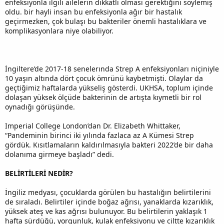
enfeksiyonla ilgili ailelerin dikkatli olması gerektiğini söylemiş
oldu. bir hayli insan bu enfeksiyonla ağır bir hastalık
geçirmezken, çok bulaşı bu bakteriler önemli hastalıklara ve
komplikasyonlara niye olabiliyor.
İngiltere’de 2017-18 senelerında Strep A enfeksiyonları niçiniyle
10 yaşın altında dört çocuk ömrünü kaybetmişti. Olaylar da
geçtiğimiz haftalarda yükseliş gösterdi. UKHSA, toplum içinde
dolaşan yüksek ölçüde bakterinin de artışta kıymetli bir rol
oynadığı görüşünde.
Imperial College London’dan Dr. Elizabeth Whittaker,
“Pandeminin birinci iki yılında fazlaca az A Kümesi Strep
gördük. Kısıtlamaların kaldırılmasıyla bakteri 2022’de bir daha
dolanıma girmeye başladı” dedi.
BELİRTİLERİ NEDİR?
İngiliz medyası, çocuklarda görülen bu hastalığın belirtilerini
de sıraladı. Belirtiler içinde boğaz ağrısı, yanaklarda kızarıklık,
yüksek ateş ve kas ağrısı bulunuyor. Bu belirtilerin yaklaşık 1
hafta sürdüğü, yorgunluk, kulak enfeksiyonu ve ciltte kızarıklık