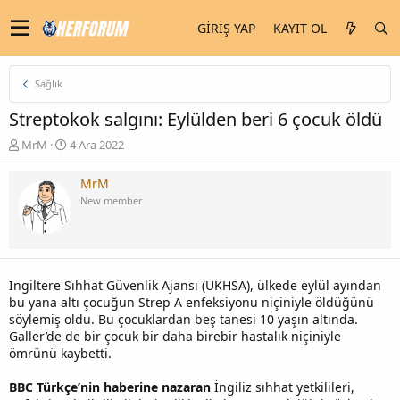
GIRIŞ YAP
KAYIT OL
Sağlık
Streptokok salgını: Eylülden beri 6 çocuk öldü
K
B
MrM
4 Ara 2022
o
a
n
ş
MrM
u
l
New member
y
a
u
n
b
g
a
ı
ş
ç
İngiltere Sıhhat Güvenlik Ajansı (UKHSA), ülkede eylül ayından
l
t
bu yana altı çocuğun Strep A enfeksiyonu niçiniyle öldüğünü
a
a
söylemiş oldu. Bu çocuklardan beş tanesi 10 yaşın altında.
t
r
Galler’de de bir çocuk bir daha birebir hastalık niçiniyle
a
i
ömrünü kaybetti.
n
h
i
BBC Türkçe’nin haberine nazaran
İngiliz sıhhat yetkilileri,